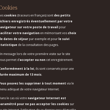
Cookies
Les
cookies
(traceurs en français) sont
des petits
fichiers enregistrés éventuellement par votre
navigateur sur votre poste de travail
pour
faciliter votre navigation
en mémorisant vos
choix
de dates de séjour
par exemple et pour
le suivi
statistique
de la consultation des pages.
Un message lors de votre première visite sur le site
vous permet d’
accepter ou non
cet enregistrement.
Conformément à la loi
, ils sont conservés pour une
durée maximum de 13 mois
.
Vous pouvez les supprimer à tout moment
via le
menu adéquat de votre navigateur Internet.
Dans le cas où votre
navigateur Internet est
paramétré pour ne pas accepter les cookies
sur
e site Internet, l’utilisation de ce dernier sera dégradée.