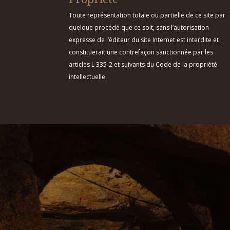
o
Toute représentation totale ou partielle de ce site par
n
quelque procédé que ce soit, sans l’autorisation
expresse de l’éditeur du site Internet est interdite et
s
constituerait une contrefaçon sanctionnée par les
articles L 335-2 et suivants du Code de la propriété
intellectuelle.
A
c
h
e
t
e
r