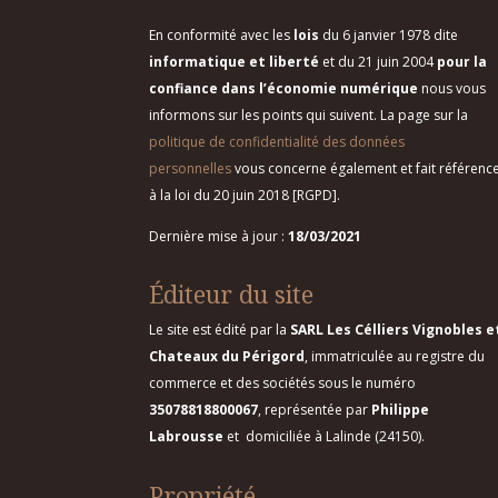
e
En conformité avec les
lois
du 6 janvier 1978 dite
informatique et liberté
et
du 21 juin 2004
pour la
confiance dans l’économie numérique
nous vous
L
informons sur les points qui suivent.
La page sur la
politique de confidentialité des données
e
personnelles
vous concerne également et fait référenc
s
à la loi du 20 juin 2018 [RGPD].
v
Dernière mise à jour :
18/03/2021
i
Éditeur du site
g
Le site est édité par la
SARL Les Célliers Vignobles e
Chateaux du Périgord
, immatriculée au registre du
n
commerce et des sociétés sous le numéro
35078818800067
, représentée par
Philippe
e
Labrousse
et domiciliée à Lalinde (24150).
r
Propriété